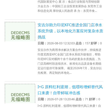
代国际展览中心 展 示：食品行业制造与营销创新
大会主办：中国轻工企业投资发展协会 东莞市工业
和信息化局 厚街镇人民政府 承 办：东莞市食...
安吉尔助力印尼KFC推进全国门店净水
系统升级，以本地化方案应对复杂水质
挑战
日期：
2026-08-03 12:32:03
点击：
157
好评：
0
安吉尔作为商用净水解决方案合作伙伴，持续推进
印度尼西亚KFC全国门店净水系统升级项目，帮助
印尼KFC应对横跨十余个岛屿的复杂水质挑战，为
门店高峰时段连续供水、标准化出品及设备长期稳
定运行提供可靠保障。 截至2026年7月，安吉尔以
先检测、再定制的本地化...
I+G 原料红利退潮，低嘌呤增鲜替代风
口来袭！自带鲜味冲击感
日期：
2026-07-28 13:20:46
点击：
71
好评：
0
I+G 原料红利退潮，低嘌呤增鲜替代风口来袭！自