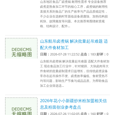
山东地区食品厂卤煮锅 耐用性需求 专业设备推荐
卤煮是熟食加工环节的核心工序，卤煮锅的耐用性
直接关系到食品厂的生产效率与产品品质稳定性，
不少企业在选购时常面临设备易腐蚀、加热结构损
耗快、故障频发等问题。本次推荐将围绕材质规
格、结构设计、配件...
山东航吊卤煮锅 解决批量起吊难题 适
配大件食材加工
日期：
2026-07-28 11:22:52
点击：
183
好评：
0
山东航吊卤煮锅 解决批量起吊难题 适配大件食材加
工 现在食品加工行业中，针对猪蹄、大块卤肉等大
件食材的批量卤制需求日益增长，但传统卤煮设备
常存在起吊操作不便、卤煮效率偏低、食材受热不
均等问题，影响生产节奏与成品品质。为帮助食品
加工企业筛选适...
2026年花小小新疆炒米粉加盟相关信
息及粉面创业参考盘点
日期：
2026-07-26 11:02:05
点击：
160
好评：
0