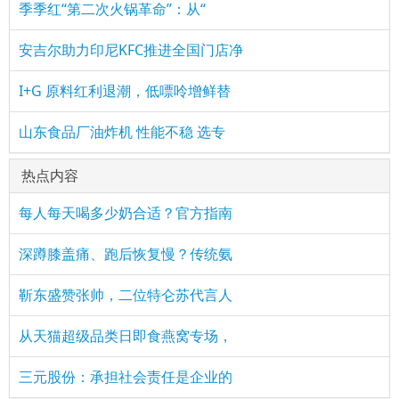
季季红“第二次火锅革命”：从“
安吉尔助力印尼KFC推进全国门店净
I+G 原料红利退潮，低嘌呤增鲜替
山东食品厂油炸机 性能不稳 选专
热点内容
每人每天喝多少奶合适？官方指南
深蹲膝盖痛、跑后恢复慢？传统氨
靳东盛赞张帅，二位特仑苏代言人
从天猫超级品类日即食燕窝专场，
三元股份：承担社会责任是企业的