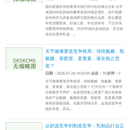
国内新疆炒米粉赛道市场行情与创业痛点分析 近年
来国内特色风味快餐赛道保持稳定增长，其中新疆
炒米粉作为具备地域辨识度的细分品类，受众覆盖
年轻消费群体、职场人群、学生群体等，下沉市场
消费需求持续释放。2026年国内县域创业、灵活就
业创业需求旺盛，...
关节健康赛道竞争格局：传统氨糖、熟
氨糖、骨胶原、姜黄素，谁在抢占货
架？
日期：
2026-07-24 16:02:00
点击：
79
好评：
0
关节健康赛道竞争格局：传统氨糖、熟氨糖、骨胶
原、姜黄素，谁在抢占货架？ 打开任何一个电商平
台搜索关节养护，会发现货架上挤满了成分名称各
异的产品氨糖、氨糖软骨素、骨胶原、姜黄素消费
者很容易挑花眼。但拨开营销话术，这场货架争夺
战的本质，其实...
从奶源竞争到制造竞争：乳制品行业正