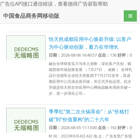
广告位API接口通信错误，查看
德得广告
获取帮助
中国食品商务网移动版
导航
恒天然成都应用中心焕新升级: 以客户
为中心驱动创新，蓄力在华增长
日期：
2026-08-06 16:40:57
点击：
136
好评：
0
融合全球研发实力与本土洞察，深化客户共创，赋
能西南市场创新发展 （ 7月27日 ， 成都 ） 全球乳
品行业领军企业恒天然集团于7月27日宣布，其成
都应用中心完成全面升级，并正式开始运营。此次
升级是恒天然在华应用中心网络战略布局的关键一
步，进一步强化公司...
季季红“第二次火锅革命”：从“价格打
破”到“价值重构”的二十六年
日期：
2026-08-05 11:13:00
点击：
192
好评：
0
时 间：2023年8月4日-6日 地 点：广东东莞广东现